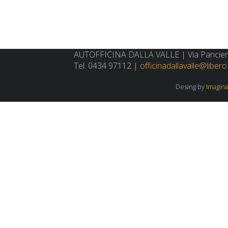
AUTOFFICINA DALLA VALLE | Via Panciera
Tel. 0434 97112 |
officinadallavalle@libero.
Desing by
Imagina